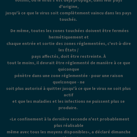
voisins, où le virus s'est déjà propagé, dans leur pays
d'origine,
jusqu'à ce que le virus soit complètement vaincu dans les pays
touchés.
De même, toutes les zones touchées doivent être fermées
hermétiquement et
chaque entrée et sortie des zones réglementées, c'est-à-dire
les États /
pays affectés, doit être restreinte. À
tout le moins, il devrait être réglementé de manière à ce que
quiconque
pénètre dans une zone réglementée - pour une raison
quelconque - ne
soit plus autorisé à quitter jusqu'à ce que le virus ne soit plus
actif
et que les maladies et les infections ne puissent plus se
produire.
«Le confinement à la dernière seconde n'est probablement
plus réalisable
même avec tous les moyens disponibles», a déclaré dimanche