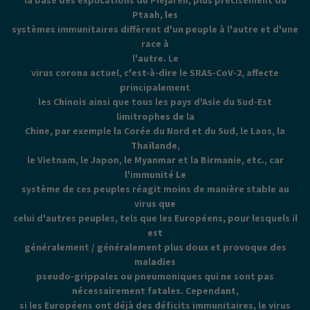
la base des explications du Plejaren, plus précisément du
Ptaah, les
systèmes immunitaires diffèrent d'un peuple à l'autre et d'une
race à
l'autre. Le
virus corona actuel, c'est-à-dire le SRAS-CoV-2, affecte
principalement
les Chinois ainsi que tous les pays d'Asie du Sud-Est
limitrophes de la
Chine, par exemple la Corée du Nord et du Sud, le Laos, la
Thaïlande,
le Vietnam, le Japon, le Myanmar et la Birmanie, etc., car
l'immunité Le
système de ces peuples réagit moins de manière stable au
virus que
celui d'autres peuples, tels que les Européens, pour lesquels il
est
généralement / généralement plus doux et provoque des
maladies
pseudo-grippales ou pneumoniques qui ne sont pas
nécessairement fatales. Cependant,
si les Européens ont déjà des déficits immunitaires, le virus